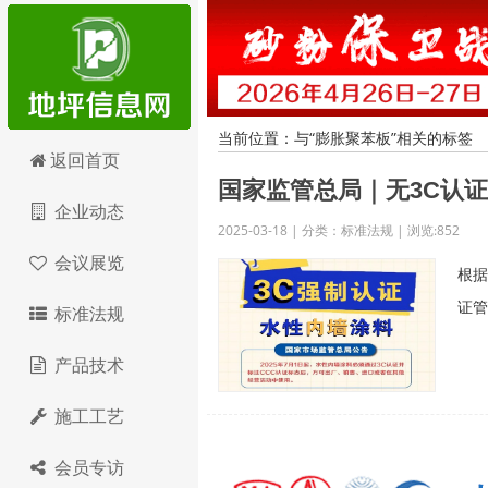
当前位置：与“膨胀聚苯板”相关的标签
地坪信息网
返回首页
国家监管总局｜无3C认
企业动态
2025-03-18 | 分类：标准法规 | 浏览:852
会议展览
根据
证管
标准法规
产品技术
施工工艺
会员专访