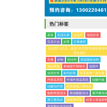
热门标签
家装
高强石膏
自流平
地面砂浆
交流大会
砂浆
石膏建材
总投资1.2亿元！建设180万吨/年磷石膏净
害化项目
石膏
砂粉
粘结剂
保温隔热涂料
钢丝网架
耐碱玻纤网格布
锚固件
抹面砂浆
粘结砂浆
保温装饰一体化板
内保温系统
外墙外保温系统
硅酸钙板
硅酸铝纤维
硬质聚氯乙烯泡沫
酚醛树脂泡沫
聚碳酸酯泡沫
聚丙烯泡
聚乙烯泡沫
膨胀聚苯板
硅藻土保温材
聚苯颗粒保温砂浆